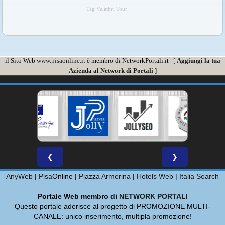
Tag Velathri Tour
il Sito Web
www.pisaonline.it
è membro di NetworkPortali.it | [
Aggiungi la tua
Azienda al Network di Portali
]
❮
❯
AnyWeb
|
Pisa
Online |
Piazza Armerina
|
Hotels Web
|
Italia Search
Portale Web membro di
NETWORK PORTALI
Questo portale aderisce al progetto di PROMOZIONE MULTI-
CANALE: unico inserimento, multipla promozione!