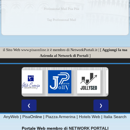
Professional Mail Pisa Pisa
Tag Professional Mail
il Sito Web
www.pisaonline.it
è membro di NetworkPortali.it | [
Aggiungi la tua
Azienda al Network di Portali
]
❮
❯
AnyWeb
|
Pisa
Online |
Piazza Armerina
|
Hotels Web
|
Italia Search
Portale Web membro di
NETWORK PORTALI