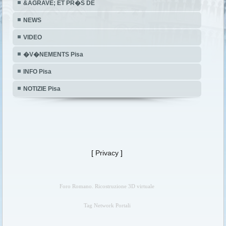
&AGRAVE; ET PR�S DE
NEWS
VIDEO
�V�NEMENTS Pisa
INFO Pisa
NOTIZIE Pisa
[
Privacy
]
Foro Romano. Ricostruzione 3D virtuale
Tag Network Portali