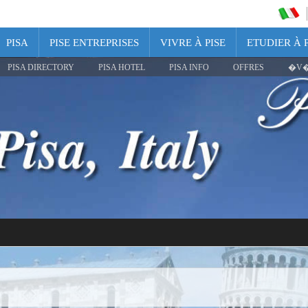
PISA
PISE ENTREPRISES
VIVRE À PISE
ETUDIER À P
PISA DIRECTORY
PISA HOTEL
PISA INFO
OFFRES
�V�