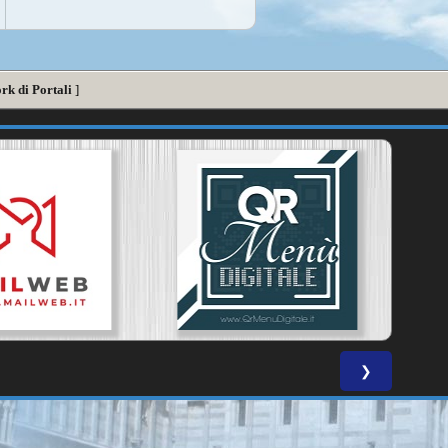
rk di Portali
]
❯