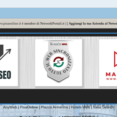
w.pisaonline.it
è membro di NetworkPortali.it | [
Aggiungi la tua Azienda al Netwo
AnyWeb
|
Pisa
Online |
Piazza Armerina
|
Hotels Web
|
Italia Search