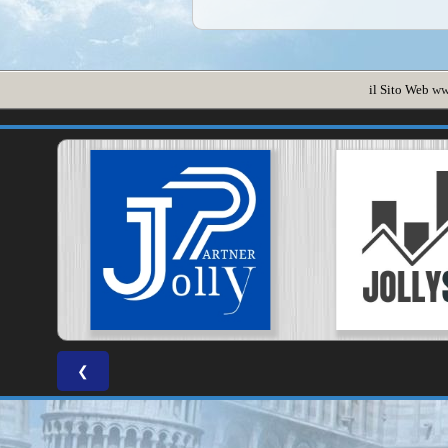
il Sito Web
ww
❮