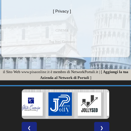
[
Privacy
]
CINEMA
Tag Joes' Company
il Sito Web
www.pisaonline.it
è membro di NetworkPortali.it | [
Aggiungi la tua
Azienda al Network di Portali
]
❮
❯