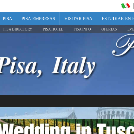
PISA
PISA EMPRESAS
VISITAR PISA
ESTUDIAR EN 
PISA DIRECTORY
PISA HOTEL
PISA INFO
OFERTAS
EV