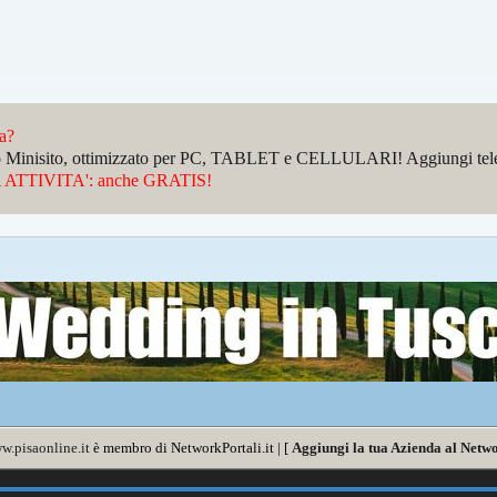
da?
sto Minisito, ottimizzato per PC, TABLET e CELLULARI! Aggiungi telefo
ATTIVITA': anche GRATIS!
w.pisaonline.it
è membro di NetworkPortali.it | [
Aggiungi la tua Azienda al Netwo