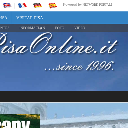
Powered by
NETWORK PORTALI
PISA
VISITAR PISA
ENTOS
INFORMACI�N
FOTO
VIDEO
Share