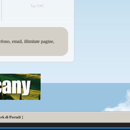
Tag CIAC
no, email, illimitate pagine,
rk di Portali
]