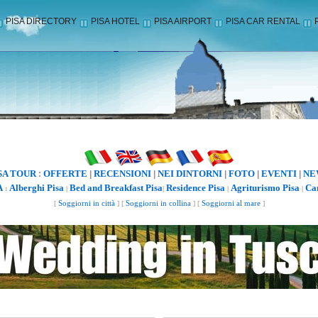
PISA DIRECTORY
PISA HOTEL
PISA AIRPORT
PISA CAR RENTAL
SA TOUR
OFFERTE
RECENSIONI
NEI DINTORNI
FOTO
EVENTI
NE
:
|
|
|
|
|
A
Alberghi Pisa
Bed and Breakfast Pisa
Residence Pisa
Agriturismo Pisa
Ca
:
|
|
|
|
[
Soggiorni in città
] [
Soggiorni in collina
] [
Soggiorni al mare
]