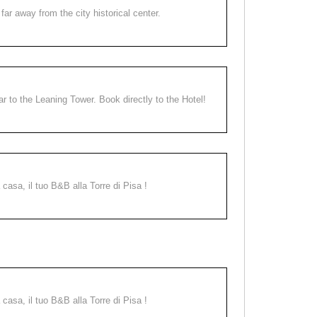
far away from the city historical center.
ear to the Leaning Tower. Book directly to the Hotel!
a casa, il tuo B&B alla Torre di Pisa !
a casa, il tuo B&B alla Torre di Pisa !