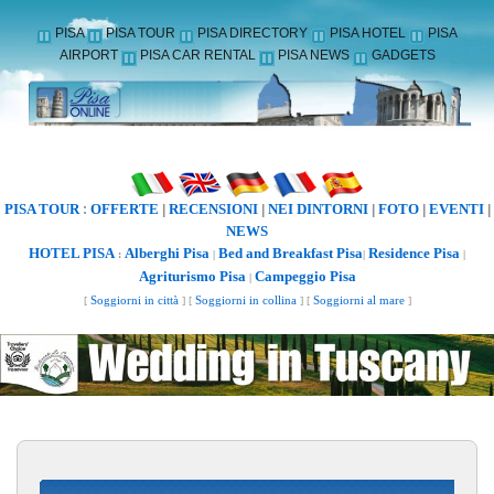
PISA
PISA TOUR
PISA DIRECTORY
PISA HOTEL
PISA
AIRPORT
PISA CAR RENTAL
PISA NEWS
GADGETS
PISA TOUR
OFFERTE
RECENSIONI
NEI DINTORNI
FOTO
EVENTI
:
|
|
|
|
|
NEWS
HOTEL PISA
Alberghi Pisa
Bed and Breakfast Pisa
Residence Pisa
:
|
|
|
Agriturismo Pisa
Campeggio Pisa
|
[
Soggiorni in città
] [
Soggiorni in collina
] [
Soggiorni al mare
]