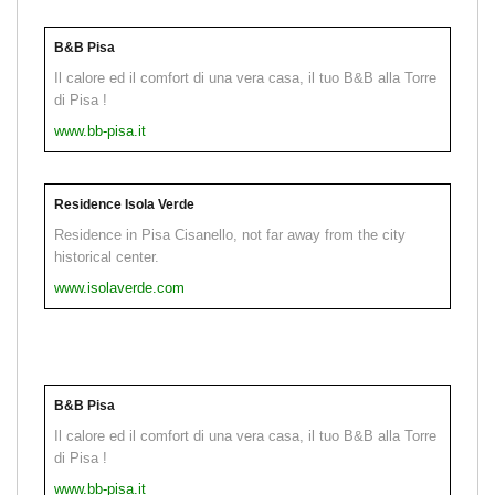
B&B Pisa
Il calore ed il comfort di una vera casa, il tuo B&B alla Torre
di Pisa !
www.bb-pisa.it
Residence Isola Verde
Residence in Pisa Cisanello, not far away from the city
historical center.
www.isolaverde.com
B&B Pisa
Il calore ed il comfort di una vera casa, il tuo B&B alla Torre
di Pisa !
www.bb-pisa.it