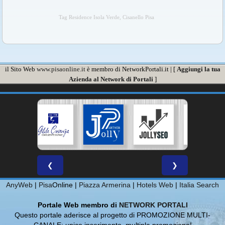
Tag Residence Isola Verde, Cisanello Pisa
il Sito Web
www.pisaonline.it
è membro di NetworkPortali.it | [
Aggiungi la tua
Azienda al Network di Portali
]
❮
❯
AnyWeb
|
Pisa
Online |
Piazza Armerina
|
Hotels Web
|
Italia Search
Portale Web membro di
NETWORK PORTALI
Questo portale aderisce al progetto di PROMOZIONE MULTI-
CANALE: unico inserimento, multipla promozione!