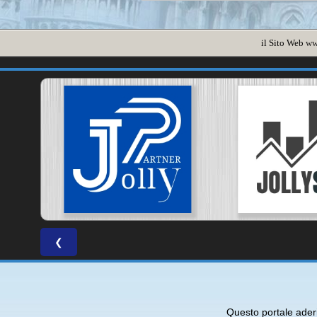
il Sito Web
ww
❮
Questo portale ade