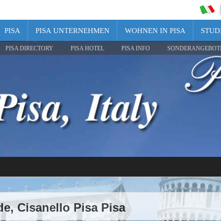
PISA
PISA UNTERNEHMEN
WOHNEN IN PISA
STUDI
PISA DIRECTORY
PISA HOTEL
PISA INFO
SONDERANGEBOT
e, Cisanello Pisa Pisa