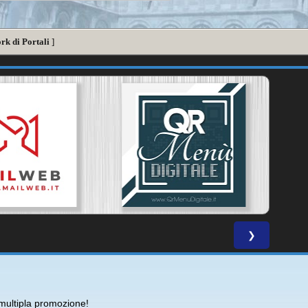
rk di Portali
]
❯
ultipla promozione!