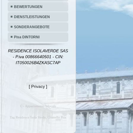
BEWERTUNGEN
DIENSTLEISTUNGEN
SONDERANGEBOTE
Pisa DINTORNI
RESIDENCE ISOLAVERDE SAS
- P.iva 00866640501 - CIN:
IT050026B4ZKASC7AP
[
Privacy
]
C - Appartamento bilocale
Tag Residence Isola Verde, Cisanello Pisa