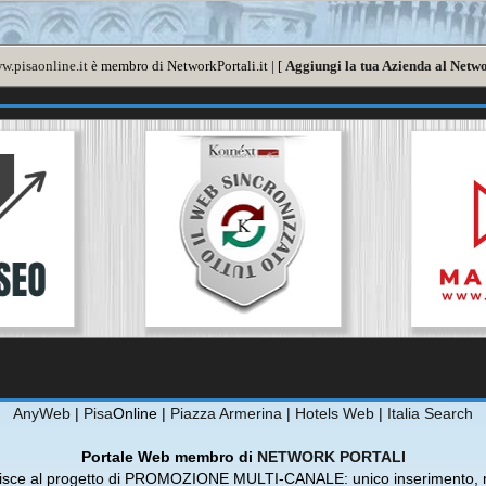
w.pisaonline.it
è membro di NetworkPortali.it | [
Aggiungi la tua Azienda al Netwo
AnyWeb
|
Pisa
Online |
Piazza Armerina
|
Hotels Web
|
Italia Search
Portale Web membro di
NETWORK PORTALI
risce al progetto di PROMOZIONE MULTI-CANALE: unico inserimento, m