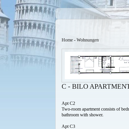
Home
-
Wohnungen
C - BILO APARTMEN
Apt C2
Two-room apartment consists of bedr
bathroom with shower.
Apt C3