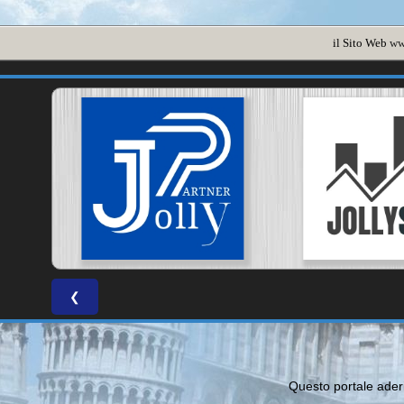
il Sito Web
ww
❮
Questo portale ade