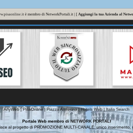
w.pisaonline.it
è membro di NetworkPortali.it | [
Aggiungi la tua Azienda al Netwo
AnyWeb
|
Pisa
Online |
Piazza Armerina
|
Hotels Web
|
Italia Search
Portale Web membro di
NETWORK PORTALI
risce al progetto di PROMOZIONE MULTI-CANALE: unico inserimento, m