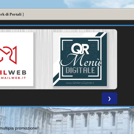
rk di Portali
]
❯
ultipla promozione!