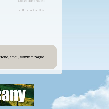
alberghi vicino stazione
Tag Royal Victoria Hotel
no, email, illimitate pagine,