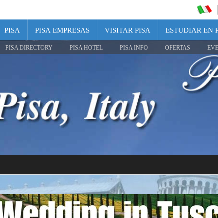
PISA
PISA EMPRESAS
VISITAR PISA
ESTUDIAR EN 
PISA DIRECTORY
PISA HOTEL
PISA INFO
OFERTAS
EV