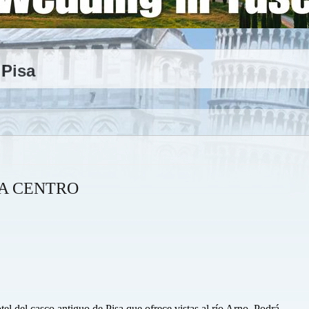
 Pisa
SA CENTRO
tel del casco antiguo de Pisa que ofrece vistas al río Arno. Podrá