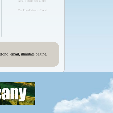
hotel 3 stelle pisa centro
Tag Royal Victoria Hotel
no, email, illimitate pagine,