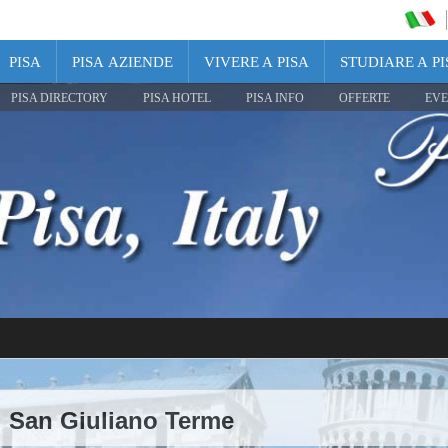
PISA
PISA AZIENDE
VIVERE A PISA
STUDIARE A PI
PISA DIRECTORY
PISA HOTEL
PISA INFO
OFFERTE
EVE
di San Giuliano Terme