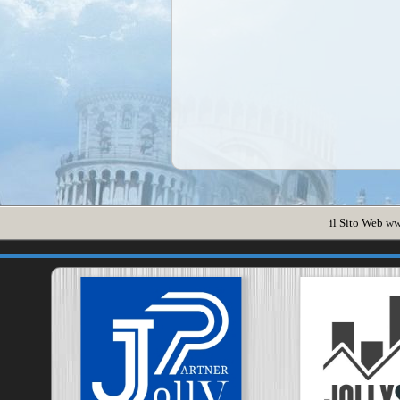
il Sito Web
ww