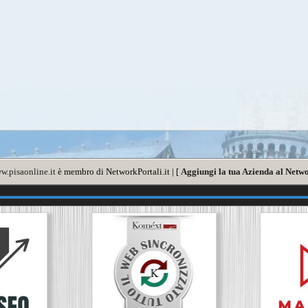
w.pisaonline.it
è membro di NetworkPortali.it | [
Aggiungi la tua Azienda al Netwo