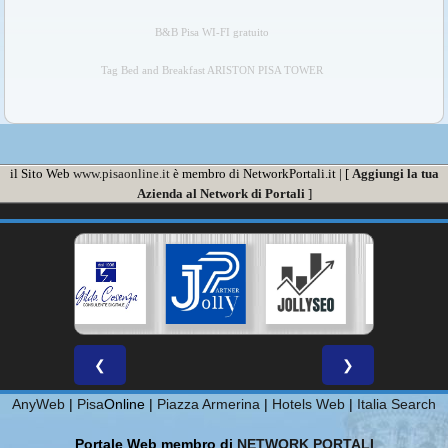
B&B Pisa WI-FI gratuito
Tag Bed and Breakfast ARISTON PISA TOWER
il Sito Web
www.pisaonline.it
è membro di NetworkPortali.it | [
Aggiungi la tua
Azienda al Network di Portali
]
❮
❯
AnyWeb
|
Pisa
Online |
Piazza Armerina
|
Hotels Web
|
Italia Search
Portale Web membro di
NETWORK PORTALI