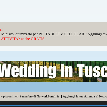
da?
sto Minisito, ottimizzato per PC, TABLET e CELLULARI! Aggiungi telefo
ATTIVITA': anche GRATIS!
w.pisaonline.it
è membro di NetworkPortali.it | [
Aggiungi la tua Azienda al Netwo