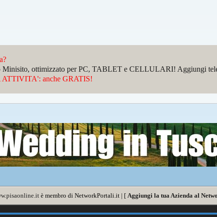
da?
sto Minisito, ottimizzato per PC, TABLET e CELLULARI! Aggiungi telefo
ATTIVITA': anche GRATIS!
w.pisaonline.it
è membro di NetworkPortali.it | [
Aggiungi la tua Azienda al Netwo