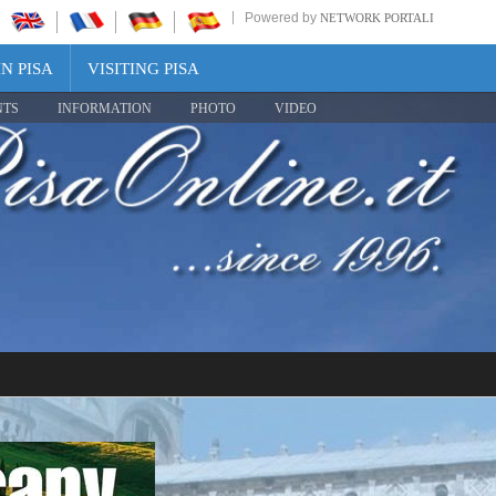
Powered by
NETWORK PORTALI
N PISA
VISITING PISA
NTS
INFORMATION
PHOTO
VIDEO
Share