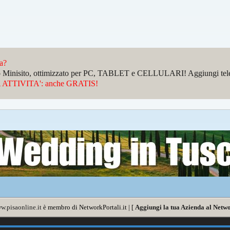
da?
sto Minisito, ottimizzato per PC, TABLET e CELLULARI! Aggiungi telefo
ATTIVITA': anche GRATIS!
w.pisaonline.it
è membro di NetworkPortali.it | [
Aggiungi la tua Azienda al Netwo