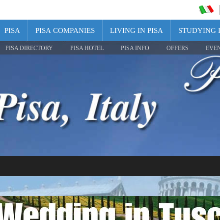
PISA
PISA COMPANIES
LIVING IN PISA
STUDYING I
PISA DIRECTORY
PISA HOTEL
PISA INFO
OFFERS
EVE