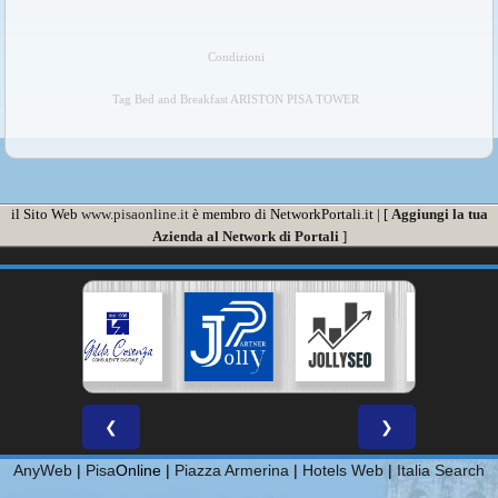
Condizioni
Tag Bed and Breakfast ARISTON PISA TOWER
il Sito Web
www.pisaonline.it
è membro di NetworkPortali.it | [
Aggiungi la tua
Azienda al Network di Portali
]
❮
❯
AnyWeb
|
Pisa
Online |
Piazza Armerina
|
Hotels Web
|
Italia Search