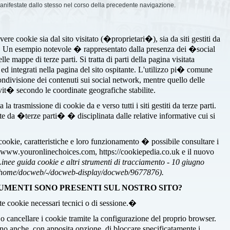
manifestate dallo stesso nel corso della precedente navigazione.
ere cookie sia dal sito visitato (�proprietari�), sia da siti gestiti da
). Un esempio notevole � rappresentato dalla presenza dei �social
e mappe di terze parti. Si tratta di parti della pagina visitata
i ed integrati nella pagina del sito ospitante. L'utilizzo pi� comune
ondivisione dei contenuti sui social network, mentre quello delle
it� secondo le coordinate geografiche stabilite.
a trasmissione di cookie da e verso tutti i siti gestiti da terze parti.
te da �terze parti� � disciplinata dalle relative informative cui si
 cookie, caratteristiche e loro funzionamento � possibile consultare i
, www.youronlinechoices.com, https://cookiepedia.co.uk e il nuovo
Linee guida cookie e altri strumenti di tracciamento - 10 giugno
t/home/docweb/-/docweb-display/docweb/9677876).
UMENTI SONO PRESENTI SUL NOSTRO SITO?
te cookie necessari tecnici o di sessione.�
 cancellare i cookie tramite la configurazione del proprio browser.
 anche, con apposita opzione, di bloccare specificatamente i