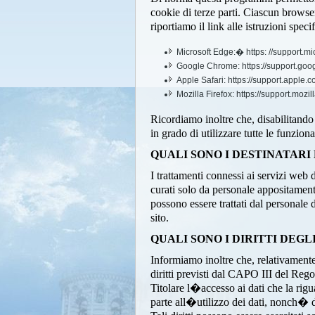
cookie di terze parti. Ciascun browser
riportiamo il link alle istruzioni speci
Microsoft Edge:� https: //support.mi
Google Chrome: https://support.goo
Apple Safari: https://support.apple
Mozilla Firefox: https://support.mo
Ricordiamo inoltre che, disabilitand
in grado di utilizzare tutte le funziona
QUALI SONO I DESTINATARI 
I trattamenti connessi ai servizi web 
curati solo da personale appositamente
possono essere trattati dal personale
sito.
QUALI SONO I DIRITTI DEGL
Informiamo inoltre che, relativamente
diritti previsti dal CAPO III del Re
Titolare l�accesso ai dati che la rigua
parte all�utilizzo dei dati, nonch� di e