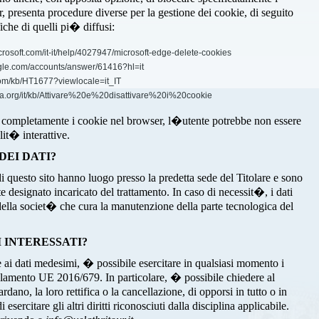
, presenta procedure diverse per la gestione dei cookie, di seguito
fiche di quelli pi� diffusi:
crosoft.com/it-it/help/4027947/microsoft-edge-delete-cookies
gle.com/accounts/answer/61416?hl=it
.com/kb/HT1677?viewlocale=it_IT
zilla.org/it/kb/Attivare%20e%20disattivare%20i%20cookie
o completamente i cookie nel browser, l�utente potrebbe non essere
lit� interattive.
DEI DATI?
di questo sito hanno luogo presso la predetta sede del Titolare e sono
 designato incaricato del trattamento. In caso di necessit�, i dati
 della societ� che cura la manutenzione della parte tecnologica del
I INTERESSATI?
 ai dati medesimi, � possibile esercitare in qualsiasi momento i
golamento UE 2016/679. In particolare, � possibile chiedere al
rdano, la loro rettifica o la cancellazione, di opporsi in tutto o in
sercitare gli altri diritti riconosciuti dalla disciplina applicabile.