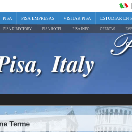
PISA
PISA EMPRESAS
VISITAR PISA
ESTUDIAR EN 
PISA DIRECTORY
PISA HOTEL
PISA INFO
OFERTAS
EV
ana Terme