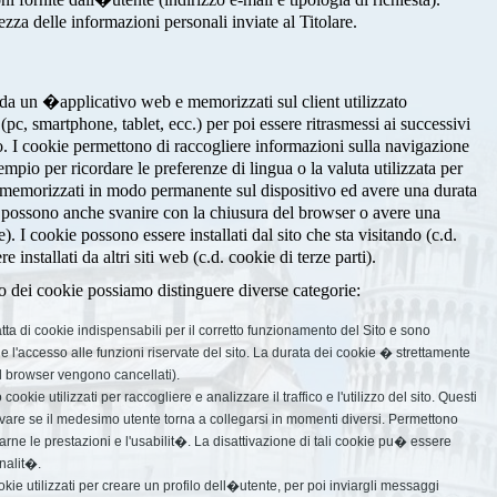
za delle informazioni personali inviate al Titolare.
e da un �applicativo web e memorizzati sul client utilizzato
pc, smartphone, tablet, ecc.) per poi essere ritrasmessi ai successivi
o. I cookie permettono di raccogliere informazioni sulla navigazione
empio per ricordare le preferenze di lingua o la valuta utilizzata per
 memorizzati in modo permanente sul dispositivo ed avere una durata
ma possono anche svanire con la chiusura del browser o avere una
e). I cookie possono essere installati dal sito che sta visitando (c.d.
installati da altri siti web (c.d. cookie di terze parti).
izzo dei cookie possiamo distinguere diverse categorie:
tta di cookie indispensabili per il corretto funzionamento del Sito e sono
in e l'accesso alle funzioni riservate del sito. La durata dei cookie � strettamente
 il browser vengono cancellati).
ookie utilizzati per raccogliere e analizzare il traffico e l'utilizzo del sito. Questi
vare se il medesimo utente torna a collegarsi in momenti diversi. Permettono
rarne le prestazioni e l'usabilit�. La disattivazione di tali cookie pu� essere
nalit�.
ookie utilizzati per creare un profilo dell�utente, per poi inviargli messaggi