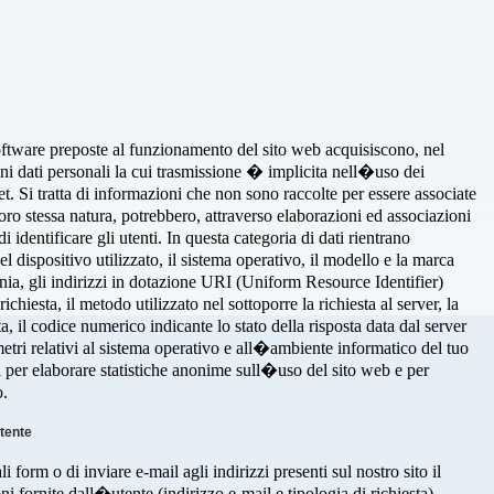
software preposte al funzionamento del sito web acquisiscono, nel
uni dati personali la cui trasmissione � implicita nell�uso dei
t. Si tratta di informazioni che non sono raccolte per essere associate
 loro stessa natura, potrebbero, attraverso elaborazioni ed associazioni
i identificare gli utenti. In questa categoria di dati rientrano
 dispositivo utilizzato, il sistema operativo, il modello e la marca
onia, gli indirizzi in dotazione URI (Uniform Resource Identifier)
richiesta, il metodo utilizzato nel sottoporre la richiesta al server, la
a, il codice numerico indicante lo stato della risposta data dal server
ametri relativi al sistema operativo e all�ambiente informatico del tuo
ti per elaborare statistiche anonime sull�uso del sito web e per
o.
utente
i form o di inviare e-mail agli indirizzi presenti sul nostro sito il
ni fornite dall�utente (indirizzo e-mail e tipologia di richiesta).