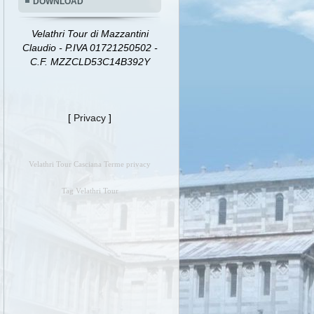
DOWNLOAD
Velathri Tour di Mazzantini
Claudio - P.IVA 01721250502 -
C.F. MZZCLD53C14B392Y
[
Privacy
]
Velathri Tour Casciana Terme privacy
Tag Velathri Tour