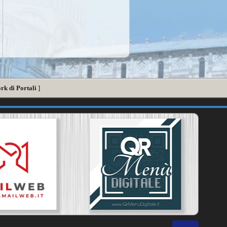
rk di Portali
]