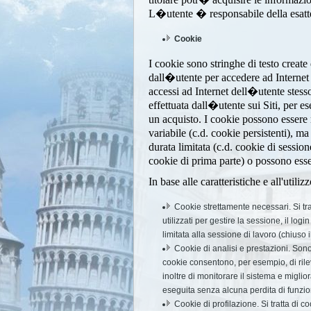
L�utente � responsabile della esattez
Cookie
I cookie sono stringhe di testo creat
dall�utente per accedere ad Internet (
accessi ad Internet dell�utente stess
effettuata dall�utente sui Siti, per es
un acquisto. I cookie possono essere
variabile (c.d. cookie persistenti), 
durata limitata (c.d. cookie di session
cookie di prima parte) o possono essere 
In base alle caratteristiche e all'util
Cookie strettamente necessari. Si tra
utilizzati per gestire la sessione, il log
limitata alla sessione di lavoro (chiuso
Cookie di analisi e prestazioni. Sono c
cookie consentono, per esempio, di rile
inoltre di monitorare il sistema e miglio
eseguita senza alcuna perdita di funzio
Cookie di profilazione. Si tratta di c