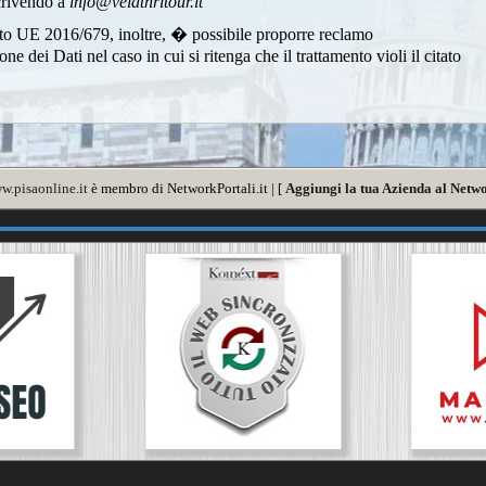
scrivendo a
info@velathritour.it
to UE 2016/679, inoltre, � possibile proporre reclamo
 dei Dati nel caso in cui si ritenga che il trattamento violi il citato
w.pisaonline.it
è membro di NetworkPortali.it | [
Aggiungi la tua Azienda al Netwo