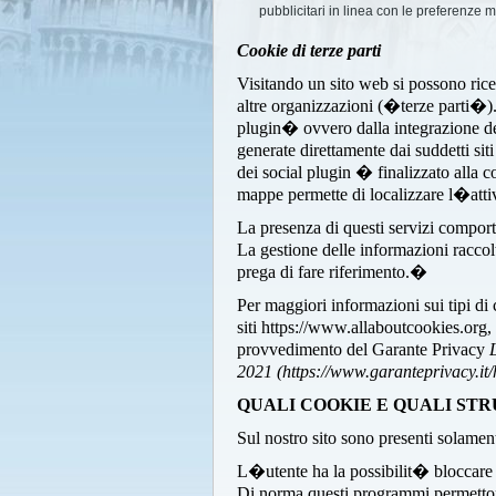
pubblicitari in linea con le preferenze 
Cookie di terze parti
Visitando un sito web si possono ricev
altre organizzazioni (�terze parti�
plugin� ovvero dalla integrazione dell
generate direttamente dai suddetti sit
dei social plugin � finalizzato alla c
mappe permette di localizzare l�attiv
La presenza di questi servizi comporta l
La gestione delle informazioni raccol
prega di fare riferimento.�
Per maggiori informazioni sui tipi di
siti https://www.allaboutcookies.org
provvedimento del Garante Privacy
2021 (https://www.garanteprivacy.i
QUALI COOKIE E QUALI STR
Sul nostro sito sono presenti solamen
L�utente ha la possibilit� bloccare o
Di norma questi programmi permettono