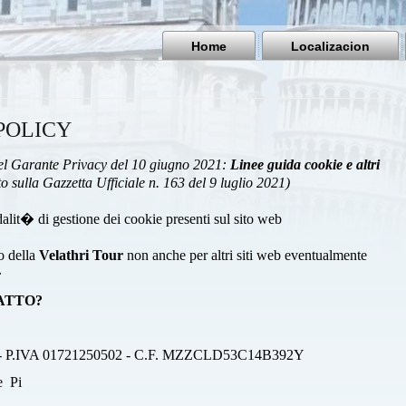
Home
Localizacion
POLICY
l Garante Privacy del 10 giugno 2021:
Linee guida cookie e altri
o sulla Gazzetta Ufficiale n. 163 del 9 luglio 2021)
alit� di gestione dei cookie presenti sul sito web
o della
Velathri Tour
non anche per altri siti web eventualmente
�
TATTO?
dio - P.IVA 01721250502 - C.F. MZZCLD53C14B392Y
e Pi