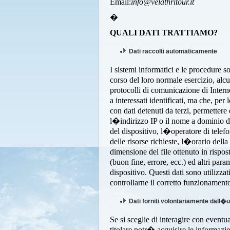
Email:
info@velathritour.it
�
QUALI DATI TRATTIAMO?
Dati raccolti automaticamente
I sistemi informatici e le procedure 
corso del loro normale esercizio, alc
protocolli di comunicazione di Interne
a interessati identificati, ma che, per
con dati detenuti da terzi, permettere d
l�indirizzo IP o il nome a dominio del
del dispositivo, l�operatore di telef
delle risorse richieste, l�orario della 
dimensione del file ottenuto in rispost
(buon fine, errore, ecc.) ed altri par
dispositivo. Questi dati sono utilizza
controllarne il corretto funzionament
Dati forniti volontariamente dall�
Se si sceglie di interagire con eventual
titolare potr� acquisire le informazio