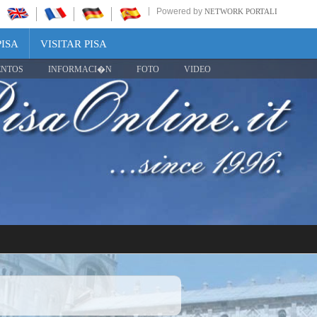
Powered by
NETWORK PORTALI
PISA
VISITAR PISA
ENTOS
INFORMACI�N
FOTO
VIDEO
Share