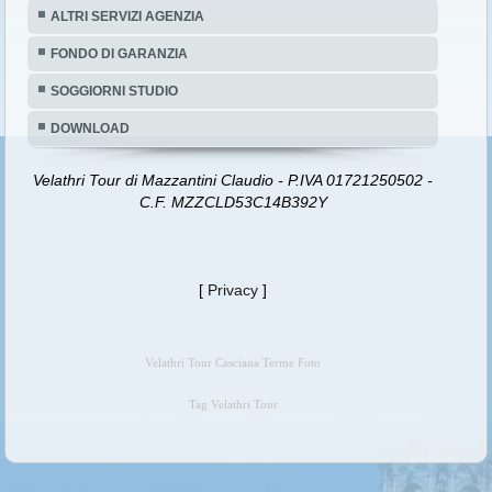
ALTRI SERVIZI AGENZIA
FONDO DI GARANZIA
SOGGIORNI STUDIO
DOWNLOAD
Velathri Tour di Mazzantini Claudio - P.IVA 01721250502 -
C.F. MZZCLD53C14B392Y
[
Privacy
]
Velathri Tour Casciana Terme Foto
Tag Velathri Tour