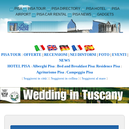
PISA
PISA TOUR
PISA DIRECTORY
PISA HOTEL
PISA
AIRPORT
PISA CAR RENTAL
PISA NEWS
GADGETS
PISA TOUR
OFFERTE
RECENSIONI
NEI DINTORNI
FOTO
EVENTI
:
|
|
|
|
|
NEWS
HOTEL PISA
Alberghi Pisa
Bed and Breakfast Pisa
Residence Pisa
:
|
|
|
Agriturismo Pisa
Campeggio Pisa
|
[
Soggiorni in città
] [
Soggiorni in collina
] [
Soggiorni al mare
]