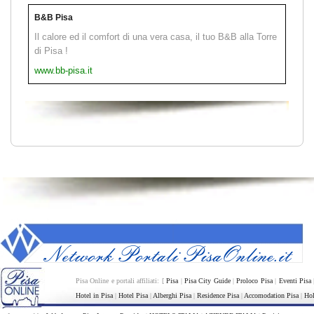
B&B Pisa
Il calore ed il comfort di una vera casa, il tuo B&B alla Torre
di Pisa !
www.bb-pisa.it
Pisa Online e portali affiliati: [
Pisa
|
Pisa City Guide
|
Proloco Pisa
|
Eventi Pisa
Hotel in Pisa
|
Hotel Pisa
|
Alberghi Pisa
|
Residence Pisa
|
Accomodation Pisa
|
Hol