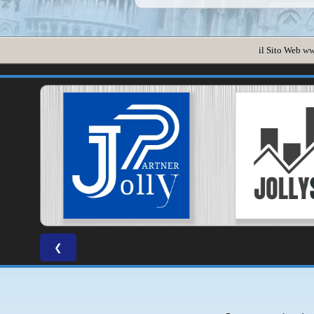
il Sito Web
ww
❮