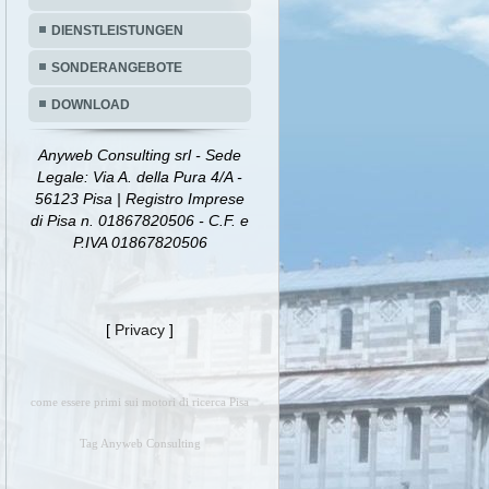
DIENSTLEISTUNGEN
SONDERANGEBOTE
DOWNLOAD
Anyweb Consulting srl - Sede
Legale: Via A. della Pura 4/A -
56123 Pisa | Registro Imprese
di Pisa n. 01867820506 - C.F. e
P.IVA 01867820506
[
Privacy
]
come essere primi sui motori di ricerca Pisa
Tag Anyweb Consulting