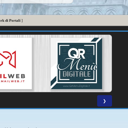
rk di Portali
]
❯