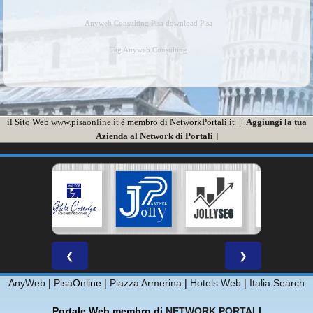
Anyweb Consulting Pisa download Pisa
Tag Anyweb Consulting
il Sito Web
www.pisaonline.it
è membro di NetworkPortali.it | [
Aggiungi la tua
Azienda al Network di Portali
]
❮
❯
AnyWeb
|
Pisa
Online |
Piazza Armerina
|
Hotels Web
|
Italia Search
Portale Web membro di
NETWORK PORTALI