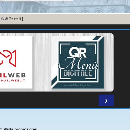
rk di Portali
]
❯
ultipla promozione!