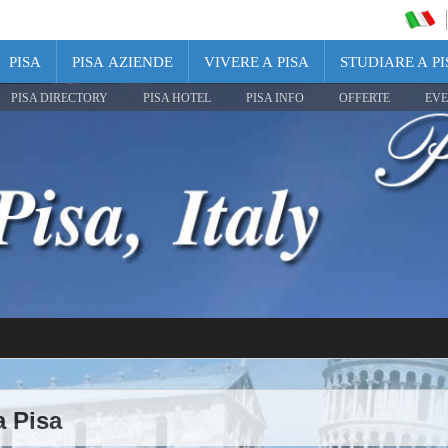
PISA
PISA AZIENDE
VIVERE A PISA
STUDIARE A PI
PISA DIRECTORY
PISA HOTEL
PISA INFO
OFFERTE
EVE
a Pisa