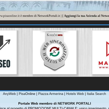
w.pisaonline.it
è membro di NetworkPortali.it | [
Aggiungi la tua Azienda al Netwo
AnyWeb
|
Pisa
Online |
Piazza Armerina
|
Hotels Web
|
Italia Search
Portale Web membro di
NETWORK PORTALI
risce al progetto di PROMOZIONE MULTI-CANALE: unico inserimento, m