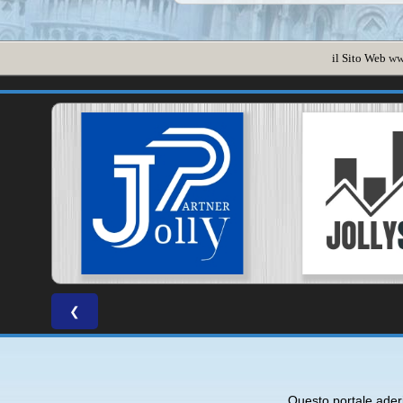
il Sito Web
ww
❮
Questo portale ade