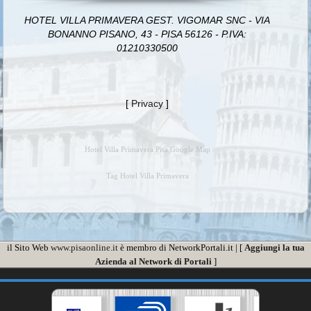
HOTEL VILLA PRIMAVERA GEST. VIGOMAR SNC - VIA
BONANNO PISANO, 43 - PISA 56126 - P.IVA:
01210330500
[
Privacy
]
Hotel Villa Primavera Pisa Google Map
Tag Hotel Villa Primavera
il Sito Web
www.pisaonline.it
è membro di NetworkPortali.it | [
Aggiungi la tua
Azienda al Network di Portali
]