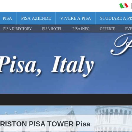
PISA
PISA AZIENDE
VIVERE A PISA
STUDIARE A PI
PISA DIRECTORY
PISA HOTEL
PISA INFO
OFFERTE
EVE
 ARISTON PISA TOWER Pisa