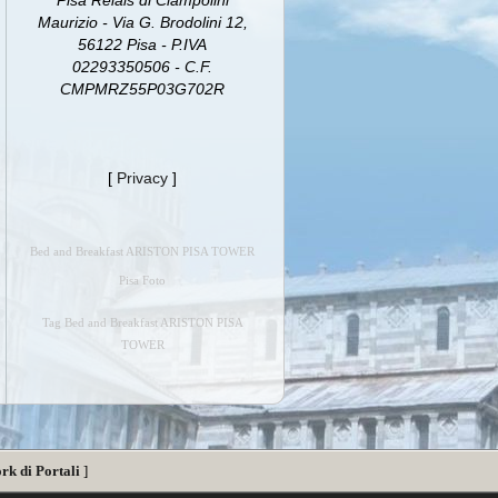
Pisa Relais di Ciampolini
Maurizio - Via G. Brodolini 12,
56122 Pisa - P.IVA
02293350506 - C.F.
CMPMRZ55P03G702R
[
Privacy
]
Bed and Breakfast ARISTON PISA TOWER
Pisa Foto
Tag Bed and Breakfast ARISTON PISA
TOWER
rk di Portali
]