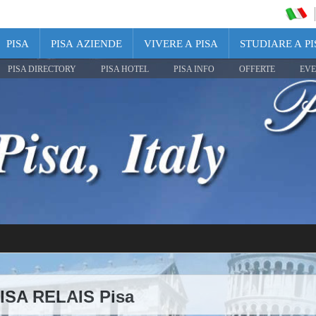
PISA
PISA AZIENDE
VIVERE A PISA
STUDIARE A PI
PISA DIRECTORY
PISA HOTEL
PISA INFO
OFFERTE
EVE
PISA RELAIS Pisa