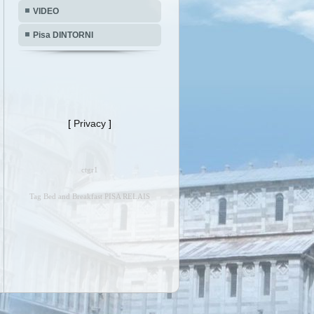
VIDEO
Pisa DINTORNI
[
Privacy
]
ctgr1
Tag Bed and Breakfast PISA RELAIS