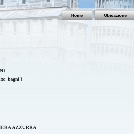
Home
Ubicazione
NI
utto:
bagni
]
MERA AZZURRA