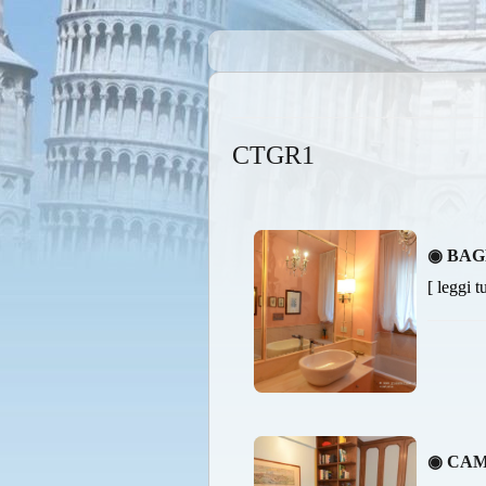
CTGR1
◉ BAG
[ leggi t
◉ CA