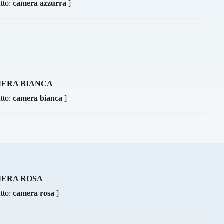
utto:
camera azzurra
]
ERA BIANCA
utto:
camera bianca
]
ERA ROSA
utto:
camera rosa
]