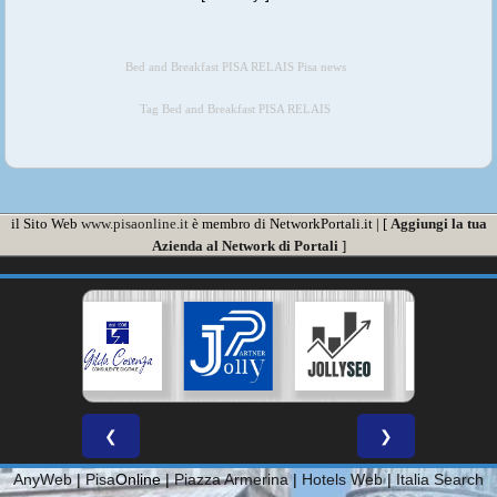
Bed and Breakfast PISA RELAIS Pisa news
Tag Bed and Breakfast PISA RELAIS
il Sito Web
www.pisaonline.it
è membro di NetworkPortali.it | [
Aggiungi la tua
Azienda al Network di Portali
]
❮
❯
AnyWeb
|
Pisa
Online |
Piazza Armerina
|
Hotels Web
|
Italia Search