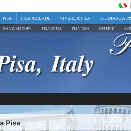
PISA
PISA AZIENDE
VIVERE A PISA
STUDIARE A PI
PISA DIRECTORY
PISA HOTEL
PISA INFO
OFFERTE
EVE
a Pisa