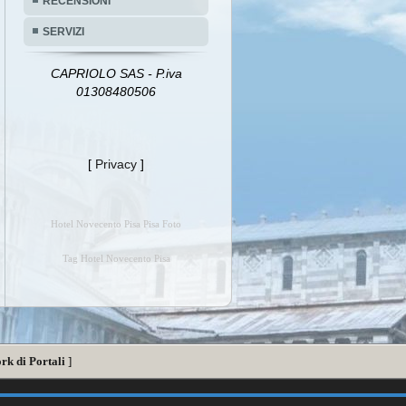
RECENSIONI
SERVIZI
CAPRIOLO SAS - P.iva
01308480506
[
Privacy
]
Hotel Novecento Pisa Pisa Foto
Tag Hotel Novecento Pisa
rk di Portali
]