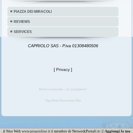
PIAZZA DEI MIRACOLI
REVIEWS
SERVICES
CAPRIOLO SAS - P.iva 01308480506
[
Privacy
]
Hotel eccezionale – lo consiglierei!
Tag Hotel Novecento Pisa
il Sito Web
www.pisaonline.it
è membro di NetworkPortali.it | [
Aggiungi la tua