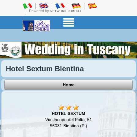
Powered by
NETWORK PORTALI
Hotel Sextum Bientina
Home
HOTEL SEXTUM
Via Jacopo del Polta, 51
56031 Bientina (PI)