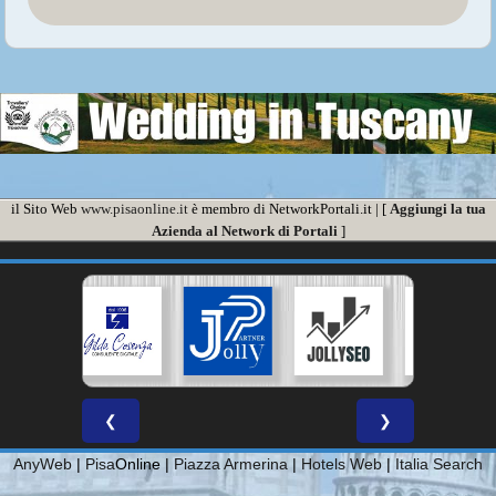
il Sito Web
www.pisaonline.it
è membro di NetworkPortali.it | [
Aggiungi la tua
Azienda al Network di Portali
]
❮
❯
AnyWeb
|
Pisa
Online |
Piazza Armerina
|
Hotels Web
|
Italia Search