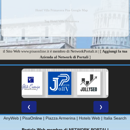
Hotel Villa Primavera Pisa Google Map
Tag Hotel Villa Primavera
il Sito Web
www.pisaonline.it
è membro di NetworkPortali.it | [
Aggiungi la tua
Azienda al Network di Portali
]
❮
❯
AnyWeb
|
Pisa
Online |
Piazza Armerina
|
Hotels Web
|
Italia Search
Portale Web membro di
NETWORK PORTALI