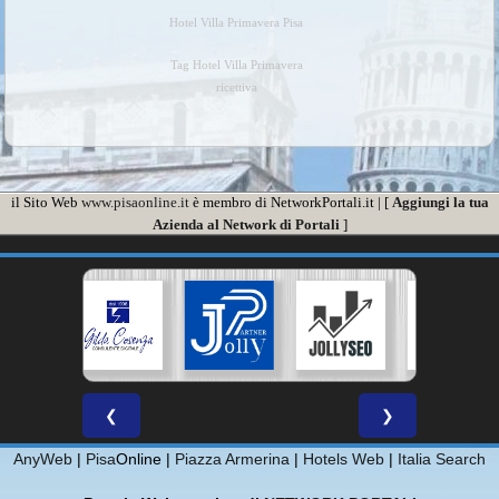
Hotel Villa Primavera Pisa
Tag Hotel Villa Primavera
ricettiva
il Sito Web
www.pisaonline.it
è membro di NetworkPortali.it | [
Aggiungi la tua
Azienda al Network di Portali
]
❮
❯
AnyWeb
|
Pisa
Online |
Piazza Armerina
|
Hotels Web
|
Italia Search