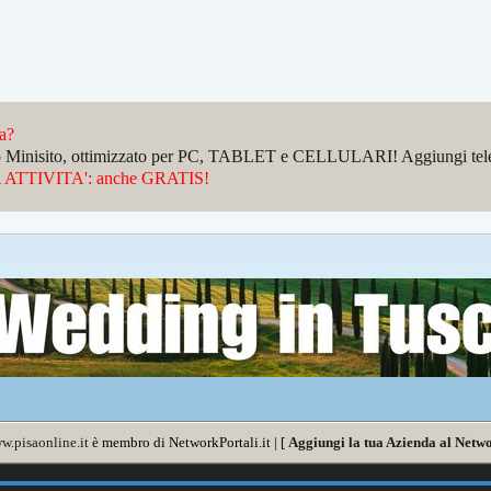
da?
sto Minisito, ottimizzato per PC, TABLET e CELLULARI! Aggiungi telefo
ATTIVITA': anche GRATIS!
w.pisaonline.it
è membro di NetworkPortali.it | [
Aggiungi la tua Azienda al Netwo