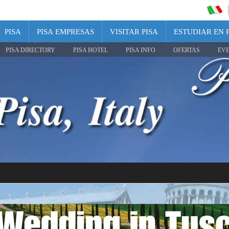
PISA
PISA EMPRESAS
VISITAR PISA
ESTUDIAR EN 
PISA DIRECTORY
PISA HOTEL
PISA INFO
OFERTAS
EV