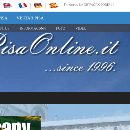
Powered by
NETWORK PORTALI
PISA
VISITAR PISA
ENTOS
INFORMACI�N
FOTO
VIDEO
Share