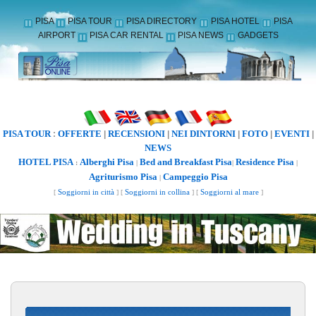
PISA
PISA TOUR
PISA DIRECTORY
PISA HOTEL
PISA
AIRPORT
PISA CAR RENTAL
PISA NEWS
GADGETS
PISA TOUR
OFFERTE
RECENSIONI
NEI DINTORNI
FOTO
EVENTI
:
|
|
|
|
|
NEWS
HOTEL PISA
Alberghi Pisa
Bed and Breakfast Pisa
Residence Pisa
:
|
|
|
Agriturismo Pisa
Campeggio Pisa
|
[
Soggiorni in città
] [
Soggiorni in collina
] [
Soggiorni al mare
]