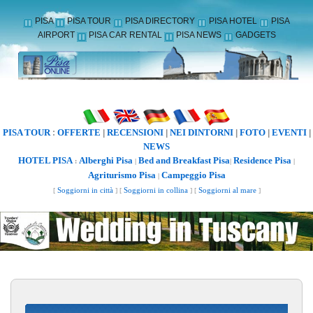
PISA
PISA TOUR
PISA DIRECTORY
PISA HOTEL
PISA
AIRPORT
PISA CAR RENTAL
PISA NEWS
GADGETS
PISA TOUR
OFFERTE
RECENSIONI
NEI DINTORNI
FOTO
EVENTI
:
|
|
|
|
|
NEWS
HOTEL PISA
Alberghi Pisa
Bed and Breakfast Pisa
Residence Pisa
:
|
|
|
Agriturismo Pisa
Campeggio Pisa
|
[
Soggiorni in città
] [
Soggiorni in collina
] [
Soggiorni al mare
]