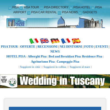
PISA
PISA TOUR
PISA DIRECTORY
PISA HOTEL
PISA
AIRPORT
PISA CAR RENTAL
PISA NEWS
GADGETS
PISA TOUR
OFFERTE
RECENSIONI
NEI DINTORNI
FOTO
EVENTI
:
|
|
|
|
|
NEWS
HOTEL PISA
Alberghi Pisa
Bed and Breakfast Pisa
Residence Pisa
:
|
|
|
Agriturismo Pisa
Campeggio Pisa
|
[
Soggiorni in città
] [
Soggiorni in collina
] [
Soggiorni al mare
]