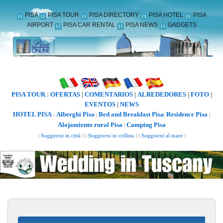
PISA
PISA TOUR
PISA DIRECTORY
PISA HOTEL
PISA
AIRPORT
PISA CAR RENTAL
PISA NEWS
GADGETS
PISA TOUR
OFERTAS
COMENTARIOS
ALREDEDORES
FOTO
:
|
|
|
|
EVENTOS
NEWS
|
HOTEL PISA
Alberghi Pisa
Bed and Breakfast Pisa
Residence Pisa
:
|
|
|
Alojamiento rural Pisa
Camping Pisa
|
[
Soggiorni in città
] [
Soggiorni in collina
] [
Soggiorni al mare
]