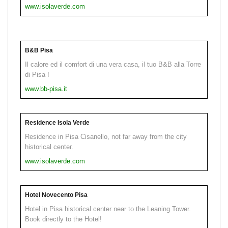
www.isolaverde.com
B&B Pisa
Il calore ed il comfort di una vera casa, il tuo B&B alla Torre
di Pisa !
www.bb-pisa.it
Residence Isola Verde
Residence in Pisa Cisanello, not far away from the city
historical center.
www.isolaverde.com
Hotel Novecento Pisa
Hotel in Pisa historical center near to the Leaning Tower.
Book directly to the Hotel!