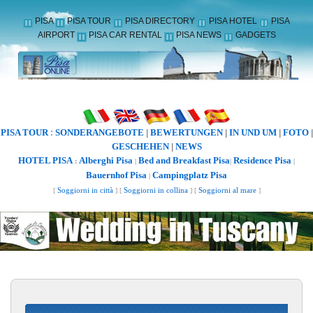
PISA
PISA TOUR
PISA DIRECTORY
PISA HOTEL
PISA
AIRPORT
PISA CAR RENTAL
PISA NEWS
GADGETS
PISA TOUR
SONDERANGEBOTE
BEWERTUNGEN
IN UND UM
FOTO
:
|
|
|
|
GESCHEHEN
NEWS
|
HOTEL PISA
Alberghi Pisa
Bed and Breakfast Pisa
Residence Pisa
:
|
|
|
Bauernhof Pisa
Campingplatz Pisa
|
[
Soggiorni in città
] [
Soggiorni in collina
] [
Soggiorni al mare
]