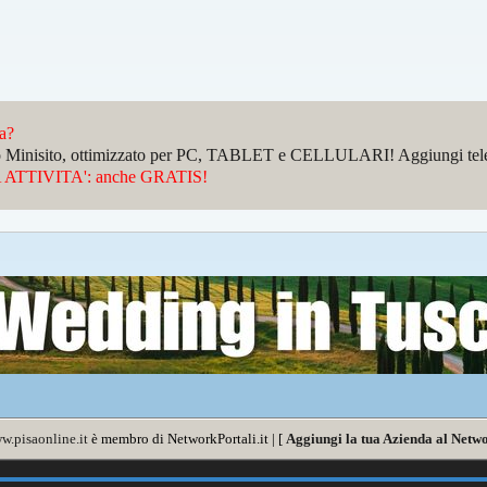
da?
sto Minisito, ottimizzato per PC, TABLET e CELLULARI! Aggiungi telefo
ATTIVITA': anche GRATIS!
w.pisaonline.it
è membro di NetworkPortali.it | [
Aggiungi la tua Azienda al Netwo