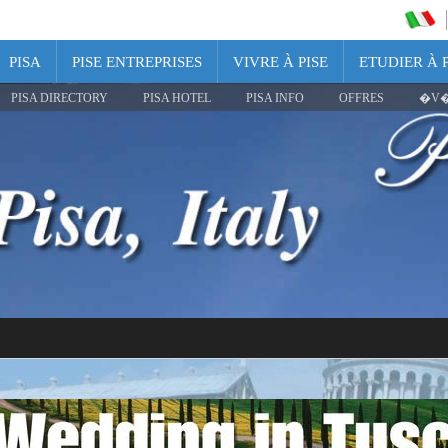
PISA
PISE ENTREPRISES
VIVRE À PISE
ETUDIER À P
PISA DIRECTORY
PISA HOTEL
PISA INFO
OFFRES
�V�