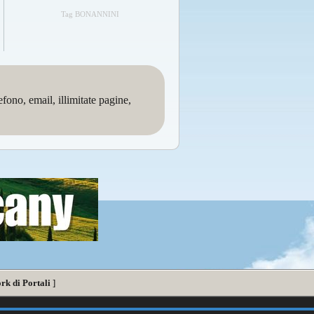
Tag BONANNINI
no, email, illimitate pagine,
rk di Portali
]