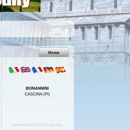
Pisa
Italy
Home
BONANNINI
CASCINA (PI)
BONANNINI CASCINA Google Map