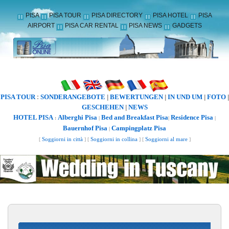
PISA
PISA TOUR
PISA DIRECTORY
PISA HOTEL
PISA
AIRPORT
PISA CAR RENTAL
PISA NEWS
GADGETS
PISA TOUR
SONDERANGEBOTE
BEWERTUNGEN
IN UND UM
FOTO
:
|
|
|
|
GESCHEHEN
NEWS
|
HOTEL PISA
Alberghi Pisa
Bed and Breakfast Pisa
Residence Pisa
:
|
|
|
Bauernhof Pisa
Campingplatz Pisa
|
[
Soggiorni in città
] [
Soggiorni in collina
] [
Soggiorni al mare
]