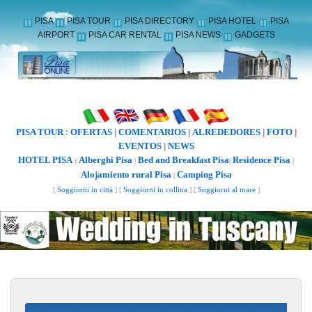
PISA
PISA TOUR
PISA DIRECTORY
PISA HOTEL
PISA
AIRPORT
PISA CAR RENTAL
PISA NEWS
GADGETS
PISA TOUR
OFERTAS
COMENTARIOS
ALREDEDORES
FOTO
:
|
|
|
|
EVENTOS
NEWS
|
HOTEL PISA
Alberghi Pisa
Bed and Breakfast Pisa
Residence Pisa
:
|
|
|
Alojamiento rural Pisa
Camping Pisa
|
[
Soggiorni in città
] [
Soggiorni in collina
] [
Soggiorni al mare
]