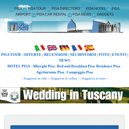
PISA
PISA TOUR
PISA DIRECTORY
PISA HOTEL
PISA
AIRPORT
PISA CAR RENTAL
PISA NEWS
GADGETS
PISA TOUR
OFFERTE
RECENSIONI
NEI DINTORNI
FOTO
EVENTI
:
|
|
|
|
|
NEWS
HOTEL PISA
Alberghi Pisa
Bed and Breakfast Pisa
Residence Pisa
:
|
|
|
Agriturismo Pisa
Campeggio Pisa
|
[
Soggiorni in città
] [
Soggiorni in collina
] [
Soggiorni al mare
]