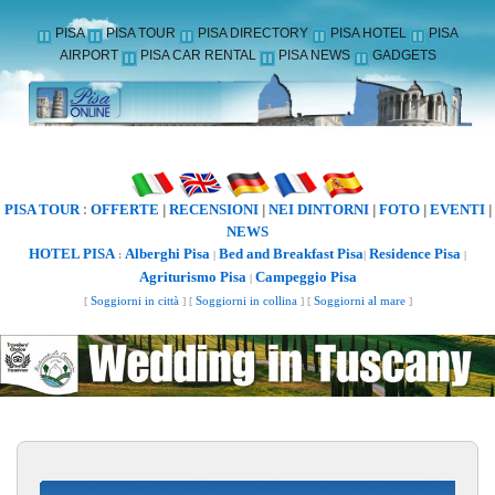
PISA
PISA TOUR
PISA DIRECTORY
PISA HOTEL
PISA
AIRPORT
PISA CAR RENTAL
PISA NEWS
GADGETS
PISA TOUR
OFFERTE
RECENSIONI
NEI DINTORNI
FOTO
EVENTI
:
|
|
|
|
|
NEWS
HOTEL PISA
Alberghi Pisa
Bed and Breakfast Pisa
Residence Pisa
:
|
|
|
Agriturismo Pisa
Campeggio Pisa
|
[
Soggiorni in città
] [
Soggiorni in collina
] [
Soggiorni al mare
]