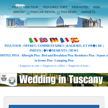
PISA
PISA TOUR
PISA DIRECTORY
PISA HOTEL
PISA
AIRPORT
PISA CAR RENTAL
PISA NEWS
GADGETS
PISA TOUR
OFFRES
COMMENTAIRES
&AGRAVE; ET PR�S DE
:
|
|
|
PHOTO
�V�NEMENTS
NEWS
|
|
HOTEL PISA
Alberghi Pisa
Bed and Breakfast Pisa
Residence Pisa
Sejour a
:
|
|
|
la ferme Pisa
Camping Pisa
|
[
Soggiorni in città
] [
Soggiorni in collina
] [
Soggiorni al mare
]