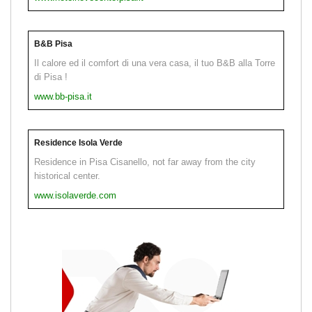
B&B Pisa
Il calore ed il comfort di una vera casa, il tuo B&B alla Torre
di Pisa !
www.bb-pisa.it
Residence Isola Verde
Residence in Pisa Cisanello, not far away from the city
historical center.
www.isolaverde.com