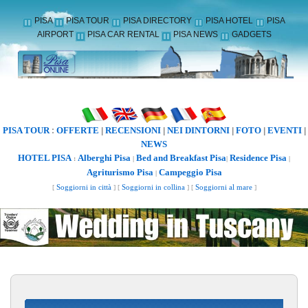
PISA
PISA TOUR
PISA DIRECTORY
PISA HOTEL
PISA
AIRPORT
PISA CAR RENTAL
PISA NEWS
GADGETS
PISA TOUR
OFFERTE
RECENSIONI
NEI DINTORNI
FOTO
EVENTI
:
|
|
|
|
|
NEWS
HOTEL PISA
Alberghi Pisa
Bed and Breakfast Pisa
Residence Pisa
:
|
|
|
Agriturismo Pisa
Campeggio Pisa
|
[
Soggiorni in città
] [
Soggiorni in collina
] [
Soggiorni al mare
]