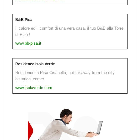
B&B Pisa
Il calore ed il comfort di una vera casa, il tuo B&B alla Torre
di Pisa !
www.bb-pisa.it
Residence Isola Verde
Residence in Pisa Cisanello, not far away from the city
historical center.
www.isolaverde.com