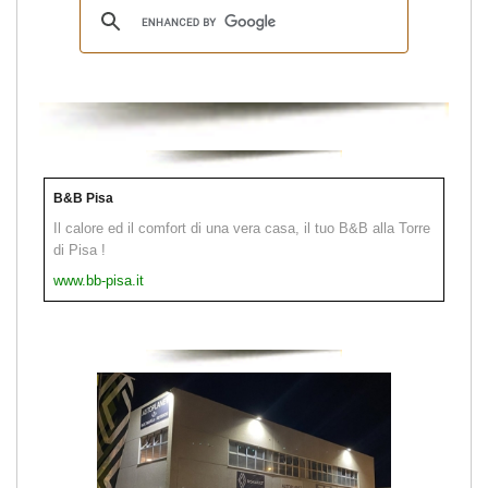
B&B Pisa
Il calore ed il comfort di una vera casa, il tuo B&B alla Torre
di Pisa !
www.bb-pisa.it