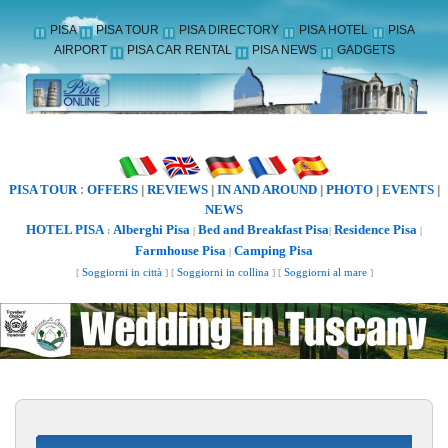
PISA
PISA TOUR
PISA DIRECTORY
PISA HOTEL
PISA
AIRPORT
PISA CAR RENTAL
PISA NEWS
GADGETS
PISA TOUR
OFFERS
REVIEWS
IN AND AROUND
PHOTO
EVENTS
:
|
|
|
|
|
NEWS
HOTEL PISA
Alberghi Pisa
Bed and Breakfast Pisa
Residence Pisa
:
|
|
|
Farmhouse Pisa
Camping Pisa
|
[
Soggiorni in città
] [
Soggiorni in collina
] [
Soggiorni al mare
]