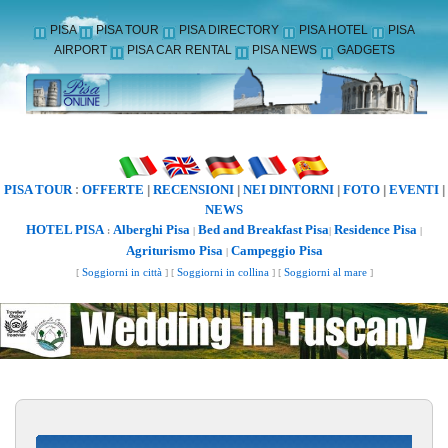
PISA
PISA TOUR
PISA DIRECTORY
PISA HOTEL
PISA
AIRPORT
PISA CAR RENTAL
PISA NEWS
GADGETS
PISA TOUR
OFFERTE
RECENSIONI
NEI DINTORNI
FOTO
EVENTI
:
|
|
|
|
|
NEWS
HOTEL PISA
Alberghi Pisa
Bed and Breakfast Pisa
Residence Pisa
:
|
|
|
Agriturismo Pisa
Campeggio Pisa
|
[
Soggiorni in città
] [
Soggiorni in collina
] [
Soggiorni al mare
]