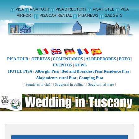
PISA
PISA TOUR
PISA DIRECTORY
PISA HOTEL
PISA
AIRPORT
PISA CAR RENTAL
PISA NEWS
GADGETS
PISA TOUR
OFERTAS
COMENTARIOS
ALREDEDORES
FOTO
:
|
|
|
|
EVENTOS
NEWS
|
HOTEL PISA
Alberghi Pisa
Bed and Breakfast Pisa
Residence Pisa
:
|
|
|
Alojamiento rural Pisa
Camping Pisa
|
[
Soggiorni in città
] [
Soggiorni in collina
] [
Soggiorni al mare
]